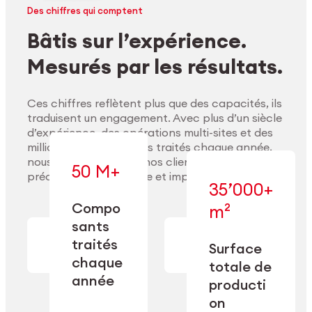
Des chiffres qui comptent
Bâtis sur l’expérience.
Mesurés par les résultats.
Ces chiffres reflètent plus que des capacités, ils
traduisent un engagement. Avec plus d’un siècle
d’expérience, des opérations multi-sites et des
millions de composants traités chaque année,
nous accompagnons nos clients pour délivrer
50 M+
précision, performance et impact durable.
35’000+
Compo
m²
— conçue pour
sants
— en usinage,
l’industrialisation
Explorer les matériaux
finition,
à l’échelle, la
traités
Surface
nettoyage et
précision et la
chaque
totale de
conditionnement.
flexibilité
année
opérationnelle.
producti
on