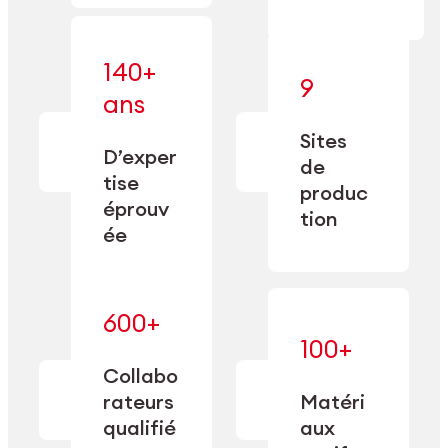
140+
9
— alliant une
ans
— une
spécialisation
fabrication
approfondie
Sites
de
à une
D’exper
précision
de
capacité de
tise
depuis
produc
double
1885.
éprouv
sourcing.
tion
ée
600+
— maîtrisés
100+
— une
et adaptés
expertise
Collabo
aux
transformée
rateurs
Matéri
exigences
en
spécifiques
qualifié
aux
performance
de chaque