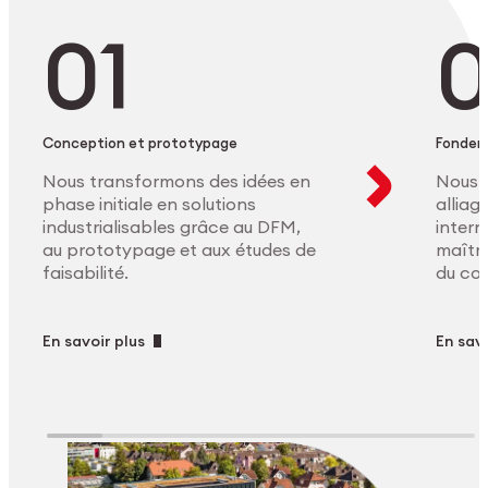
Conception et prototypage
Fonder
Nous transformons des idées en
Nous 
phase initiale en solutions
allia
industrialisables grâce au DFM,
intern
au prototypage et aux études de
maîtri
faisabilité.
du co
En savoir plus
En savo