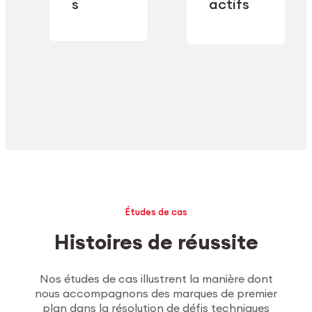
industrielle.
s
actifs
secteur.
Explorer l’usinage
Études de cas
Histoires de réussite
Nos études de cas illustrent la manière dont
nous accompagnons des marques de premier
plan dans la résolution de défis techniques