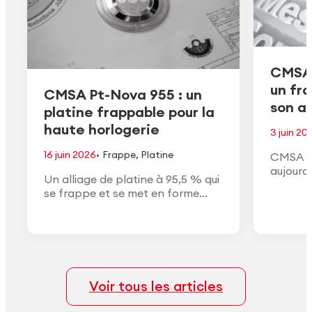
CMSA 
un fr
CMSA Pt-Nova 955 : un
son ac
platine frappable pour la
haute horlogerie
3 juin 20
·
16 juin 2026
Frappe
,
Platine
CMSA H
aujourd
Un alliage de platine à 95,5 % qui
de son a
se frappe et se met en forme
conform
comme un or à haut titre, avec la
approuv
densité, la couleur blanche et la
général
finition du vrai platine.
Voir tous les articles