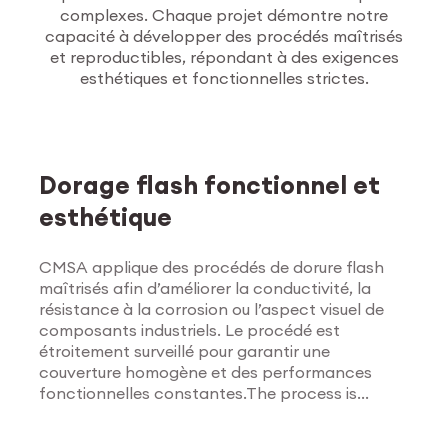
complexes. Chaque projet démontre notre
capacité à développer des procédés maîtrisés
et reproductibles, répondant à des exigences
esthétiques et fonctionnelles strictes.
Traitements de
surface
Dorage flash fonctionnel et
esthétique
CMSA applique des procédés de dorure flash
maîtrisés afin d’améliorer la conductivité, la
résistance à la corrosion ou l’aspect visuel de
composants industriels. Le procédé est
étroitement surveillé pour garantir une
couverture homogène et des performances
fonctionnelles constantes.The process is
Explorer les traitements
tightly monitored to ensure uniform coverage
de surface
and consistent functional results.