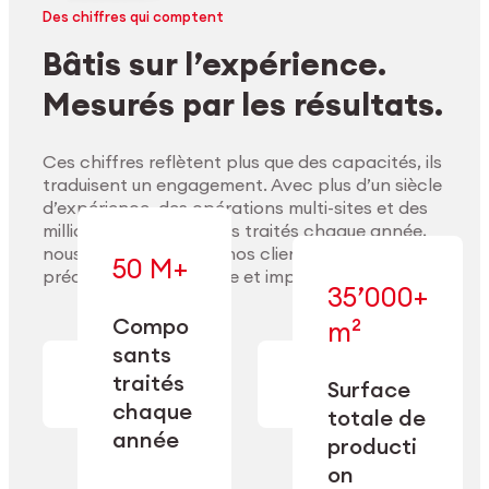
Des chiffres qui comptent
Bâtis sur l’expérience.
Mesurés par les résultats.
Ces chiffres reflètent plus que des capacités, ils
traduisent un engagement. Avec plus d’un siècle
d’expérience, des opérations multi-sites et des
millions de composants traités chaque année,
nous accompagnons nos clients pour délivrer
50 M+
précision, performance et impact durable.
35’000+
Compo
m²
— conçue pour
sants
— en usinage,
l’industrialisation
Explorer les matériaux
finition,
à l’échelle, la
traités
Surface
nettoyage et
précision et la
chaque
totale de
conditionnement.
flexibilité
année
opérationnelle.
producti
on