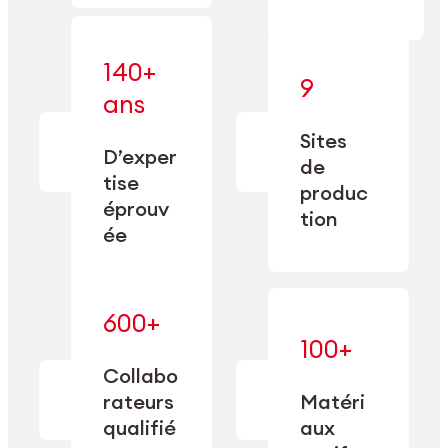
140+
9
— alliant une
ans
— une
spécialisation
fabrication
approfondie
Sites
de
à une
D’exper
précision
de
capacité de
tise
depuis
produc
double
1885.
éprouv
sourcing.
tion
ée
600+
— maîtrisés
100+
— une
et adaptés
expertise
Collabo
aux
transformée
rateurs
Matéri
exigences
en
spécifiques
qualifié
aux
performance
de chaque