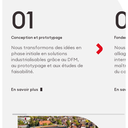
Conception et prototypage
Fonder
Nous transformons des idées en
Nous 
phase initiale en solutions
allia
industrialisables grâce au DFM,
intern
au prototypage et aux études de
maîtri
faisabilité.
du co
En savoir plus
En savo