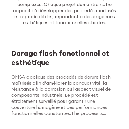
complexes. Chaque projet démontre notre
capacité à développer des procédés maîtrisés
et reproductibles, répondant à des exigences
esthétiques et fonctionnelles strictes.
Traitements de
surface
Dorage flash fonctionnel et
esthétique
CMSA applique des procédés de dorure flash
maîtrisés afin d’améliorer la conductivité, la
résistance à la corrosion ou l’aspect visuel de
composants industriels. Le procédé est
étroitement surveillé pour garantir une
couverture homogène et des performances
fonctionnelles constantes.The process is
Explorer les traitements
tightly monitored to ensure uniform coverage
de surface
and consistent functional results.