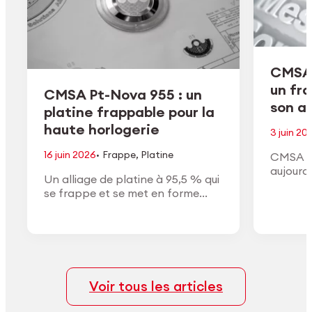
CMSA 
un fr
CMSA Pt-Nova 955 : un
son ac
platine frappable pour la
haute horlogerie
3 juin 20
·
16 juin 2026
Frappe
,
Platine
CMSA H
aujourd
Un alliage de platine à 95,5 % qui
de son a
se frappe et se met en forme
conform
comme un or à haut titre, avec la
approuv
densité, la couleur blanche et la
général
finition du vrai platine.
Voir tous les articles