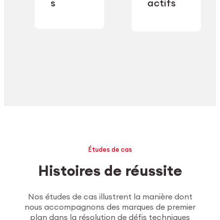
industrielle.
s
actifs
secteur.
Explorer l’usinage
Études de cas
Histoires de réussite
Nos études de cas illustrent la manière dont
nous accompagnons des marques de premier
plan dans la résolution de défis techniques