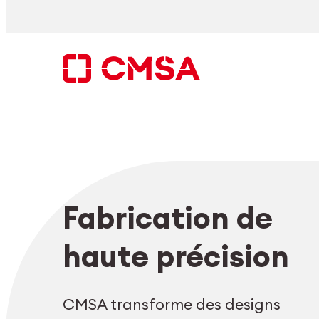
Aller
au
contenu
Rechercher
Fabrication de
FR
haute précision
CMSA transforme des designs