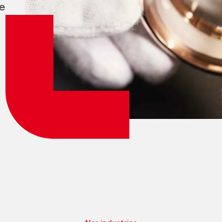
e
Login employés
myCMSA