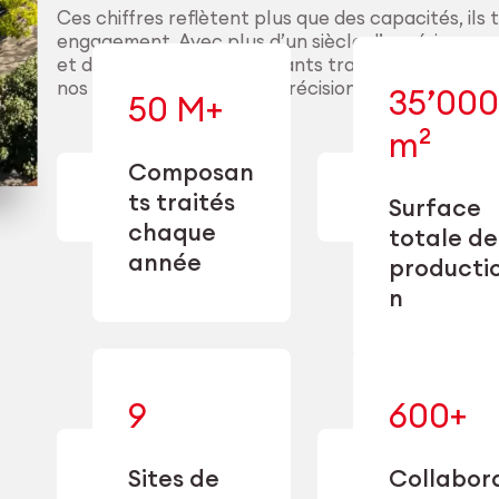
Ces chiffres reflètent plus que des capacités, ils 
engagement. Avec plus d’un siècle d’expérience, d
et des millions de composants traités chaque a
nos clients pour délivrer précision, performance 
35’000
50 M+
m²
— conçue
— en usinage,
l’industriali
Composan
finition,
à l’échel
ts traités
Surface
nettoyage et
précision 
chaque
conditionnement.
flexi
totale de
opérationn
année
producti
n
— alliant une
9
600+
— u
spécialisation
experti
approfondie
transform
à une
Sites de
Collabor
capacité de