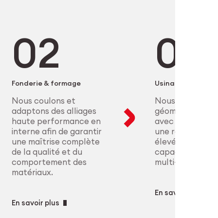
 les industriels dans des
lliages au conditionnement en
cision, la performance des
 procédés certifiés et nos
onformité sont non négociables. De
dulaires garantissent des
ue à l’aéronautique, nous
e précision, industrialisables et
helle des pièces hautement
ences cliniques les plus strictes.
ne maîtrise complète des
edTech
Fonderie & formage
Usinage
strie
Nous coulons et
Nous réalisons 
adaptons des alliages
géométries com
haute performance en
avec une précisi
interne afin de garantir
une répétabilité
une maîtrise complète
élevées grâce à
de la qualité et du
capacités CNC 
comportement des
multi-axes.
matériaux.
En savoir plus
En savoir plus