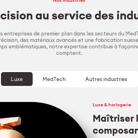
Nos industries
cision au service des ind
entreprises de premier plan dans les secteurs du MedT
cision, des matériaux avancés et une fabrication suiss
ps emblématiques, notre expertise contribue à façonne
comptent.
Luxe
MedTech
Autres industries
Luxe & horlogerie
Maîtriser
composant