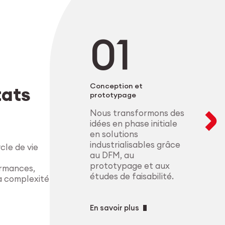
Nous accompagnons
développement d’a
secteurs où la pré
salle blanche. Nos
matériaux et la c
configurations mo
la microélectroniq
composants de haut
produisons à l’éc
conformes aux exig
complexes, avec u
procédés.
Explorer le M
Conception et
tats
prototypage
Explorer l’indu
Nous transformons des
idées en phase initiale
en solutions
industrialisables grâce
le de vie
au DFM, au
prototypage et aux
ormances,
études de faisabilité.
la complexité
En savoir plus