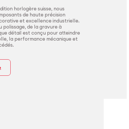
dition horlogère suisse, nous
mposants de haute précision
corative et excellence industrielle.
 polissage, de la gravure à
ue détail est conçu pour atteindre
elle, la performance mécanique et
océdés.
e
ielles
ion certifiée pour
sion constante
cations médicales.
ecteurs les plus
.
s les innovateurs du secteur
fabrication de bout en bout, du