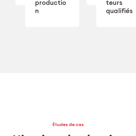
productio
teurs
performan
double
industriel
n
qualifiés
sourcing.
Études de cas