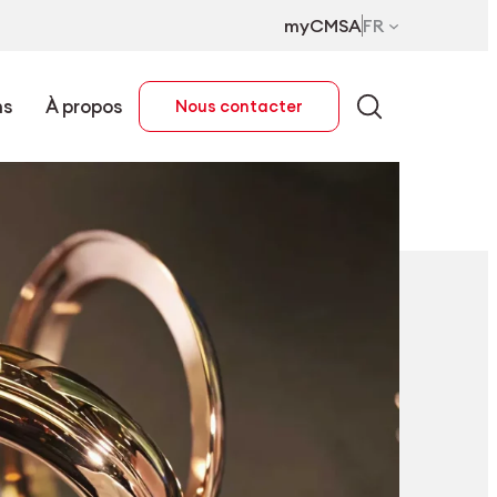
myCMSA
FR
ns
À propos
Nous contacter
FR