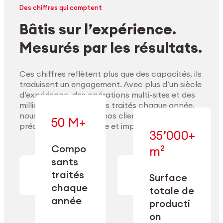
Des chiffres qui comptent
Bâtis sur l’expérience.
Mesurés par les résultats.
Ces chiffres reflètent plus que des capacités, ils
traduisent un engagement. Avec plus d’un siècle
d’expérience, des opérations multi-sites et des
millions de composants traités chaque année,
nous accompagnons nos clients pour délivrer
50 M+
précision, performance et impact durable.
35’000+
Compo
m²
— conçue pour
sants
— en usinage,
l’industrialisation
Explorer les matériaux
finition,
à l’échelle, la
traités
Surface
nettoyage et
précision et la
chaque
totale de
conditionnement.
flexibilité
année
opérationnelle.
producti
on