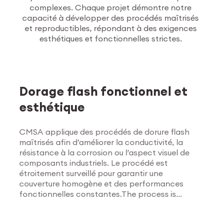
complexes. Chaque projet démontre notre
capacité à développer des procédés maîtrisés
et reproductibles, répondant à des exigences
esthétiques et fonctionnelles strictes.
Traitements de
surface
Dorage flash fonctionnel et
esthétique
CMSA applique des procédés de dorure flash
maîtrisés afin d’améliorer la conductivité, la
résistance à la corrosion ou l’aspect visuel de
composants industriels. Le procédé est
étroitement surveillé pour garantir une
couverture homogène et des performances
fonctionnelles constantes.The process is
Explorer les traitements
tightly monitored to ensure uniform coverage
de surface
and consistent functional results.