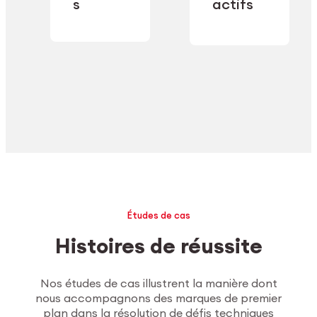
industrielle.
s
actifs
secteur.
Explorer l’usinage
Études de cas
Histoires de réussite
Nos études de cas illustrent la manière dont
nous accompagnons des marques de premier
plan dans la résolution de défis techniques