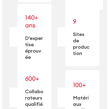
140+
9
— alliant une
ans
— une
spécialisation
fabrication
approfondie
Sites
de
à une
D’exper
précision
de
capacité de
tise
depuis
produc
double
1885.
éprouv
sourcing.
tion
ée
600+
— maîtrisés
100+
— une
et adaptés
expertise
Collabo
aux
transformée
rateurs
Matéri
exigences
en
spécifiques
qualifié
aux
performance
de chaque