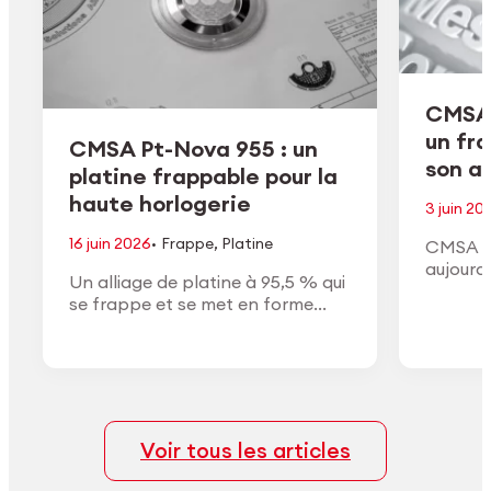
CMSA 
un fr
CMSA Pt-Nova 955 : un
son ac
platine frappable pour la
haute horlogerie
3 juin 20
·
16 juin 2026
Frappe
,
Platine
CMSA H
aujourd
Un alliage de platine à 95,5 % qui
de son a
se frappe et se met en forme
conform
comme un or à haut titre, avec la
approuv
densité, la couleur blanche et la
général
finition du vrai platine.
Voir tous les articles