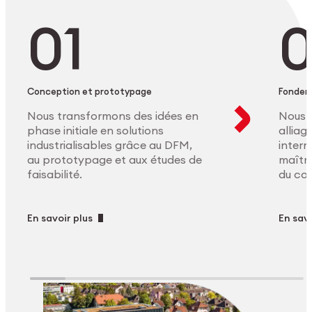
Conception et prototypage
Fonder
Nous transformons des idées en
Nous 
phase initiale en solutions
allia
industrialisables grâce au DFM,
intern
au prototypage et aux études de
maîtri
faisabilité.
du co
En savoir plus
En savo