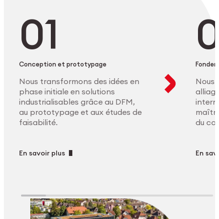
Conception et prototypage
Fonder
Nous transformons des idées en
Nous 
phase initiale en solutions
allia
industrialisables grâce au DFM,
intern
au prototypage et aux études de
maîtri
faisabilité.
du co
En savoir plus
En savo