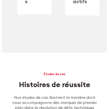
industrielle.
s
actifs
secteur.
Explorer l’usinage
Études de cas
Histoires de réussite
Nos études de cas illustrent la manière dont
nous accompagnons des marques de premier
plan dans la résolution de défis techniques