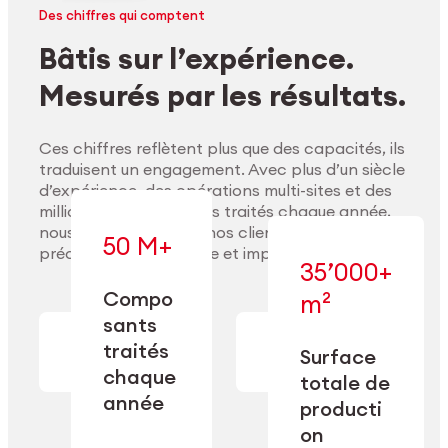
Des chiffres qui comptent
Bâtis sur l’expérience.
Mesurés par les résultats.
Ces chiffres reflètent plus que des capacités, ils
traduisent un engagement. Avec plus d’un siècle
d’expérience, des opérations multi-sites et des
millions de composants traités chaque année,
nous accompagnons nos clients pour délivrer
50 M+
précision, performance et impact durable.
35’000+
Compo
m²
— conçue pour
sants
— en usinage,
l’industrialisation
Explorer les matériaux
finition,
à l’échelle, la
traités
Surface
nettoyage et
précision et la
chaque
totale de
conditionnement.
flexibilité
année
opérationnelle.
producti
on