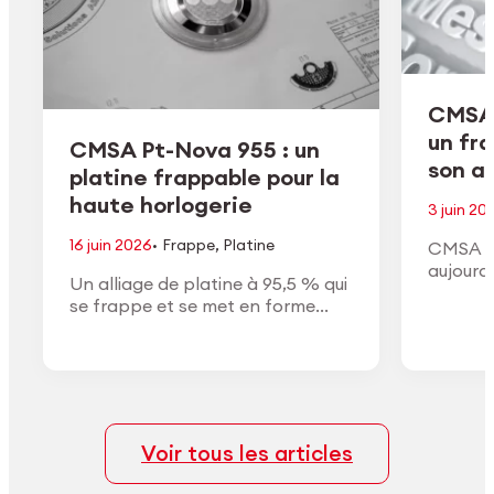
CMSA 
un fr
CMSA Pt-Nova 955 : un
son ac
platine frappable pour la
haute horlogerie
3 juin 20
·
16 juin 2026
Frappe
,
Platine
CMSA H
aujourd
Un alliage de platine à 95,5 % qui
de son a
se frappe et se met en forme
conform
comme un or à haut titre, avec la
approuv
densité, la couleur blanche et la
général
finition du vrai platine.
Voir tous les articles