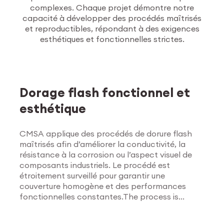
complexes. Chaque projet démontre notre
capacité à développer des procédés maîtrisés
et reproductibles, répondant à des exigences
esthétiques et fonctionnelles strictes.
Traitements de
surface
Dorage flash fonctionnel et
esthétique
CMSA applique des procédés de dorure flash
maîtrisés afin d’améliorer la conductivité, la
résistance à la corrosion ou l’aspect visuel de
composants industriels. Le procédé est
étroitement surveillé pour garantir une
couverture homogène et des performances
fonctionnelles constantes.The process is
Explorer les traitements
tightly monitored to ensure uniform coverage
de surface
and consistent functional results.