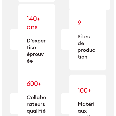
140+
9
— alliant une
ans
— une
spécialisation
fabrication
approfondie
Sites
de
à une
D’exper
précision
de
capacité de
tise
depuis
produc
double
1885.
éprouv
sourcing.
tion
ée
600+
— maîtrisés
100+
— une
et adaptés
expertise
Collabo
aux
transformée
rateurs
Matéri
exigences
en
spécifiques
qualifié
aux
performance
de chaque