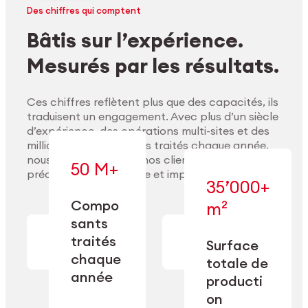
Des chiffres qui comptent
Bâtis sur l’expérience.
Mesurés par les résultats.
Ces chiffres reflètent plus que des capacités, ils
traduisent un engagement. Avec plus d’un siècle
d’expérience, des opérations multi-sites et des
millions de composants traités chaque année,
nous accompagnons nos clients pour délivrer
50 M+
précision, performance et impact durable.
35’000+
Compo
m²
— conçue pour
sants
— en usinage,
l’industrialisation
Explorer les matériaux
finition,
à l’échelle, la
traités
Surface
nettoyage et
précision et la
chaque
totale de
conditionnement.
flexibilité
année
opérationnelle.
producti
on