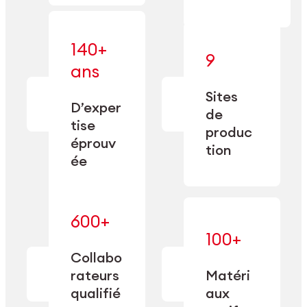
140+
9
— alliant une
ans
— une
spécialisation
fabrication
approfondie
Sites
de
à une
D’exper
précision
de
capacité de
tise
depuis
produc
double
1885.
éprouv
sourcing.
tion
ée
600+
— maîtrisés
100+
— une
et adaptés
expertise
Collabo
aux
transformée
rateurs
Matéri
exigences
en
spécifiques
qualifié
aux
performance
de chaque