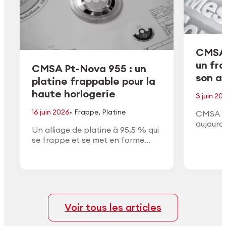
CMSA 
un fr
CMSA Pt-Nova 955 : un
son ac
platine frappable pour la
haute horlogerie
3 juin 20
·
16 juin 2026
Frappe
,
Platine
CMSA H
aujourd
Un alliage de platine à 95,5 % qui
de son a
se frappe et se met en forme
conform
comme un or à haut titre, avec la
approuv
densité, la couleur blanche et la
général
finition du vrai platine.
Voir tous les articles