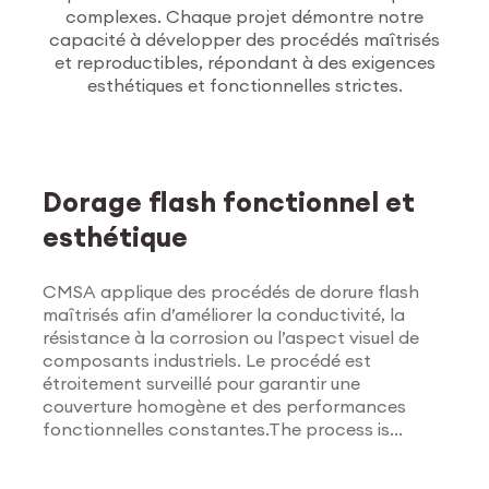
complexes. Chaque projet démontre notre
capacité à développer des procédés maîtrisés
et reproductibles, répondant à des exigences
esthétiques et fonctionnelles strictes.
Traitements de
surface
Dorage flash fonctionnel et
esthétique
CMSA applique des procédés de dorure flash
maîtrisés afin d’améliorer la conductivité, la
résistance à la corrosion ou l’aspect visuel de
composants industriels. Le procédé est
étroitement surveillé pour garantir une
couverture homogène et des performances
fonctionnelles constantes.The process is
Explorer les traitements
tightly monitored to ensure uniform coverage
de surface
and consistent functional results.