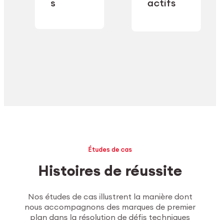
industrielle.
s
actifs
secteur.
Explorer l’usinage
Études de cas
Histoires de réussite
Nos études de cas illustrent la manière dont
nous accompagnons des marques de premier
plan dans la résolution de défis techniques