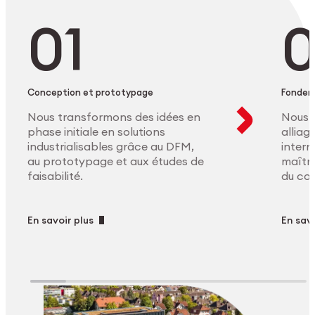
Conception et prototypage
Fonder
Nous transformons des idées en
Nous 
phase initiale en solutions
allia
industrialisables grâce au DFM,
intern
au prototypage et aux études de
maîtri
faisabilité.
du co
En savoir plus
En savo