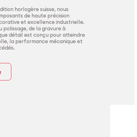
dition horlogère suisse, nous
mposants de haute précision
corative et excellence industrielle.
 polissage, de la gravure à
ue détail est conçu pour atteindre
elle, la performance mécanique et
océdés.
e
ielles
ion certifiée pour
sion constante
cations médicales.
ecteurs les plus
.
s les innovateurs du secteur
fabrication de bout en bout, du