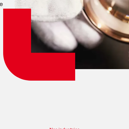
e
Login employés
myCMSA