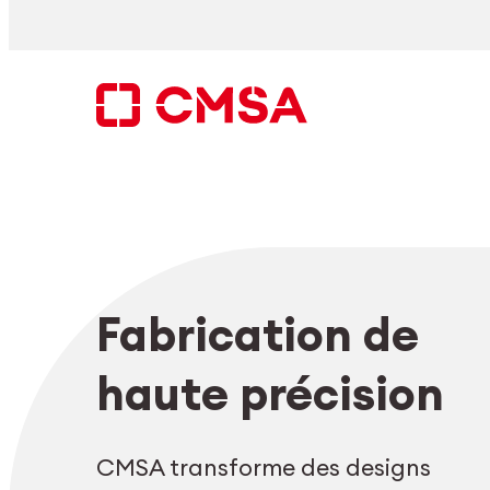
Aller
au
contenu
Rechercher
Fabrication de
FR
haute précision
CMSA transforme des designs