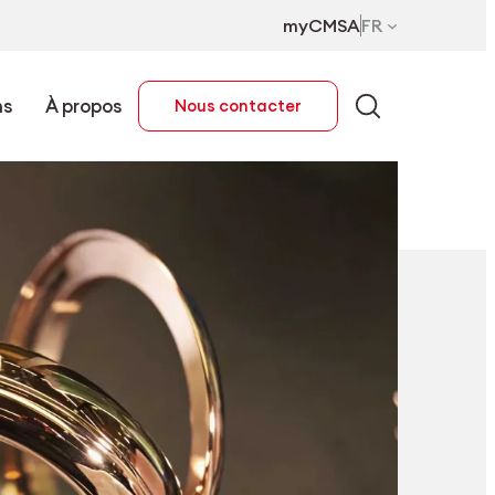
myCMSA
FR
ns
À propos
Nous contacter
FR