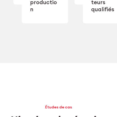
productio
teurs
performan
double
industriel
n
qualifiés
sourcing.
Études de cas