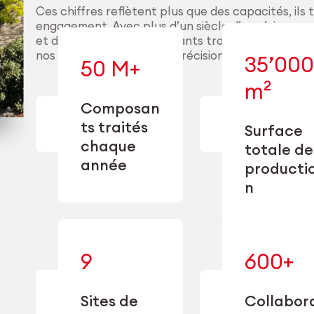
Ces chiffres reflètent plus que des capacités, ils 
engagement. Avec plus d’un siècle d’expérience, d
et des millions de composants traités chaque a
nos clients pour délivrer précision, performance 
35’000
50 M+
m²
— conçue
— en usinage,
l’industriali
Composan
finition,
à l’échel
ts traités
Surface
nettoyage et
précision 
chaque
conditionnement.
flexi
totale de
opérationn
année
producti
n
— alliant une
9
600+
— u
spécialisation
experti
approfondie
transform
à une
Sites de
Collabor
capacité de