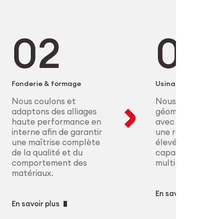
 les industriels dans des
lliages au conditionnement en
cision, la performance des
 procédés certifiés et nos
onformité sont non négociables. De
dulaires garantissent des
ue à l’aéronautique, nous
e précision, industrialisables et
helle des pièces hautement
ences cliniques les plus strictes.
ne maîtrise complète des
edTech
Fonderie & formage
Usinage
strie
Nous coulons et
Nous réalisons 
adaptons des alliages
géométries com
haute performance en
avec une précisi
interne afin de garantir
une répétabilité
une maîtrise complète
élevées grâce à
de la qualité et du
capacités CNC 
comportement des
multi-axes.
matériaux.
En savoir plus
En savoir plus