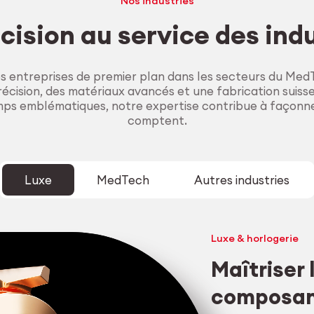
Nos industries
cision au service des ind
entreprises de premier plan dans les secteurs du MedT
cision, des matériaux avancés et une fabrication suiss
ps emblématiques, notre expertise contribue à façonne
comptent.
Luxe
MedTech
Autres industries
Luxe & horlogerie
Maîtriser
composant