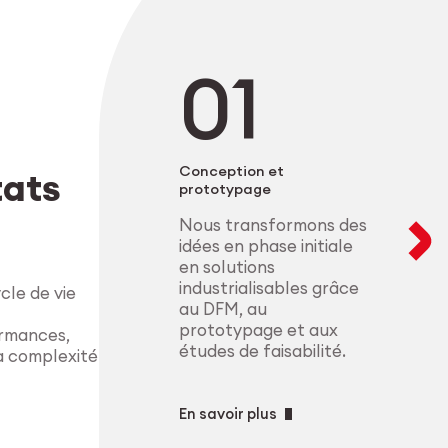
Nous accompagnons
développement d’a
secteurs où la pré
salle blanche. Nos
matériaux et la c
configurations mo
la microélectroniq
composants de haut
produisons à l’éc
conformes aux exig
complexes, avec u
procédés.
Explorer le M
Conception et
tats
prototypage
Explorer l’indu
Nous transformons des
idées en phase initiale
en solutions
industrialisables grâce
le de vie
au DFM, au
prototypage et aux
ormances,
études de faisabilité.
la complexité
En savoir plus