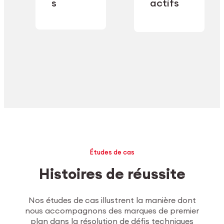
industrielle.
s
actifs
secteur.
Explorer l’usinage
Études de cas
Histoires de réussite
Nos études de cas illustrent la manière dont
nous accompagnons des marques de premier
plan dans la résolution de défis techniques