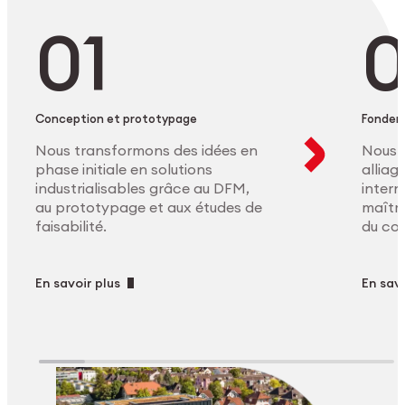
Conception et prototypage
Fonder
Nous transformons des idées en
Nous 
phase initiale en solutions
allia
industrialisables grâce au DFM,
intern
au prototypage et aux études de
maîtri
faisabilité.
du co
En savoir plus
En savo