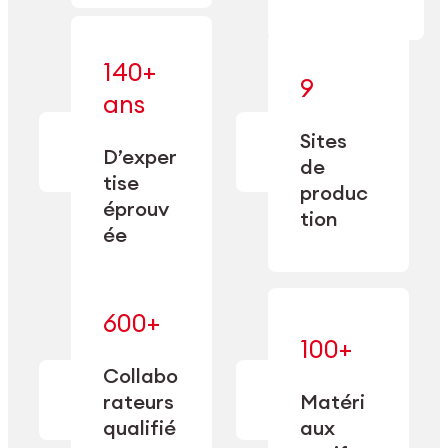
140+
9
— alliant une
ans
— une
spécialisation
fabrication
approfondie
Sites
de
à une
D’exper
précision
de
capacité de
tise
depuis
produc
double
1885.
éprouv
sourcing.
tion
ée
600+
— maîtrisés
100+
— une
et adaptés
expertise
Collabo
aux
transformée
rateurs
Matéri
exigences
en
spécifiques
qualifié
aux
performance
de chaque