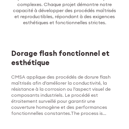
complexes. Chaque projet démontre notre
capacité à développer des procédés maîtrisés
et reproductibles, répondant à des exigences
esthétiques et fonctionnelles strictes.
Traitements de
surface
Dorage flash fonctionnel et
esthétique
CMSA applique des procédés de dorure flash
maîtrisés afin d’améliorer la conductivité, la
résistance à la corrosion ou l’aspect visuel de
composants industriels. Le procédé est
étroitement surveillé pour garantir une
couverture homogène et des performances
fonctionnelles constantes.The process is
Explorer les traitements
tightly monitored to ensure uniform coverage
de surface
and consistent functional results.