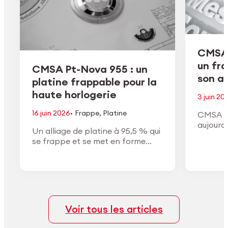
CMSA 
un fr
CMSA Pt-Nova 955 : un
son ac
platine frappable pour la
haute horlogerie
3 juin 20
·
16 juin 2026
Frappe
,
Platine
CMSA H
aujourd
Un alliage de platine à 95,5 % qui
de son a
se frappe et se met en forme
conform
comme un or à haut titre, avec la
approuv
densité, la couleur blanche et la
général
finition du vrai platine.
Voir tous les articles