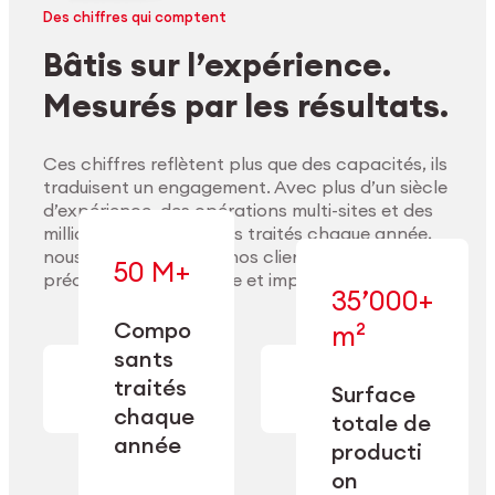
Des chiffres qui comptent
Bâtis sur l’expérience.
Mesurés par les résultats.
Ces chiffres reflètent plus que des capacités, ils
traduisent un engagement. Avec plus d’un siècle
d’expérience, des opérations multi-sites et des
millions de composants traités chaque année,
nous accompagnons nos clients pour délivrer
50 M+
précision, performance et impact durable.
35’000+
Compo
m²
— conçue pour
sants
— en usinage,
l’industrialisation
Explorer les matériaux
finition,
à l’échelle, la
traités
Surface
nettoyage et
précision et la
chaque
totale de
conditionnement.
flexibilité
année
opérationnelle.
producti
on