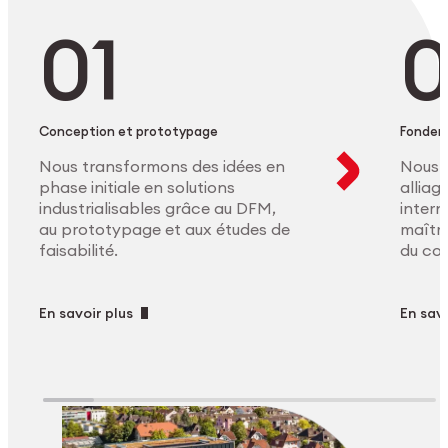
Conception et prototypage
Fonder
Nous transformons des idées en
Nous 
phase initiale en solutions
allia
industrialisables grâce au DFM,
intern
au prototypage et aux études de
maîtri
faisabilité.
du co
En savoir plus
En savo