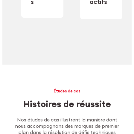
industrielle.
s
actifs
secteur.
Explorer l’usinage
Études de cas
Histoires de réussite
Nos études de cas illustrent la manière dont
nous accompagnons des marques de premier
plan dans la résolution de défis techniques