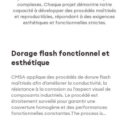
complexes. Chaque projet démontre notre
capacité à développer des procédés maîtrisés
et reproductibles, répondant à des exigences
esthétiques et fonctionnelles strictes.
Traitements de
surface
Dorage flash fonctionnel et
esthétique
CMSA applique des procédés de dorure flash
maîtrisés afin d’améliorer la conductivité, la
résistance à la corrosion ou l’aspect visuel de
composants industriels. Le procédé est
étroitement surveillé pour garantir une
couverture homogène et des performances
fonctionnelles constantes.The process is
Explorer les traitements
tightly monitored to ensure uniform coverage
de surface
and consistent functional results.