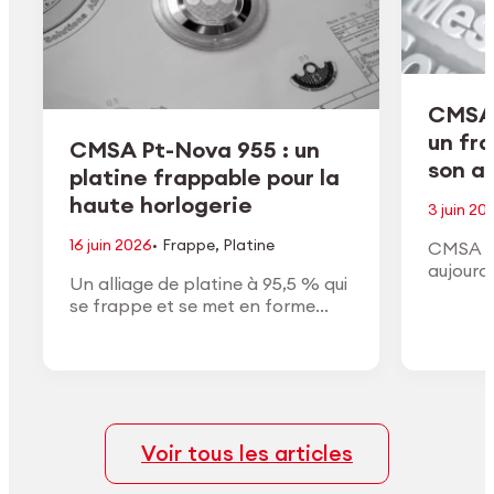
CMSA 
un fr
CMSA Pt-Nova 955 : un
son ac
platine frappable pour la
haute horlogerie
3 juin 20
·
16 juin 2026
Frappe
,
Platine
CMSA H
aujourd
Un alliage de platine à 95,5 % qui
de son a
se frappe et se met en forme
conform
comme un or à haut titre, avec la
approuv
densité, la couleur blanche et la
général
finition du vrai platine.
Voir tous les articles