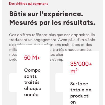
Des chiffres qui comptent
Bâtis sur l’expérience.
Mesurés par les résultats.
Ces chiffres reflètent plus que des capacités, ils
traduisent un engagement. Avec plus d’un siècle
d’expérience, des opérations multi-sites et des
millions de composants traités chaque année,
nous accompagnons nos clients pour délivrer
50 M+
précision, performance et impact durable.
35’000+
Compo
m²
— conçue pour
sants
— en usinage,
l’industrialisation
Explorer les matériaux
finition,
à l’échelle, la
traités
Surface
nettoyage et
précision et la
chaque
totale de
conditionnement.
flexibilité
année
opérationnelle.
producti
on