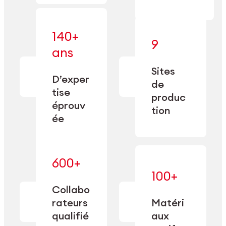
140+
9
— alliant une
ans
— une
spécialisation
fabrication
approfondie
Sites
de
à une
D’exper
précision
de
capacité de
tise
depuis
produc
double
1885.
éprouv
sourcing.
tion
ée
600+
— maîtrisés
100+
— une
et adaptés
expertise
Collabo
aux
transformée
rateurs
Matéri
exigences
en
spécifiques
qualifié
aux
performance
de chaque