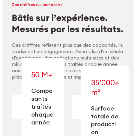
Des chiffres qui comptent
Bâtis sur l’expérience.
Mesurés par les résultats.
Ces chiffres reflètent plus que des capacités, ils
traduisent un engagement. Avec plus d’un siècle
d’expérience, des opérations multi-sites et des
millions de composants traités chaque année,
nous accompagnons nos clients pour délivrer
50 M+
précision, performance et impact durable.
35’000+
Compo
m²
— conçue pour
sants
— en usinage,
l’industrialisation
Explorer les matériaux
finition,
à l’échelle, la
traités
Surface
nettoyage et
précision et la
chaque
totale de
conditionnement.
flexibilité
année
opérationnelle.
producti
on