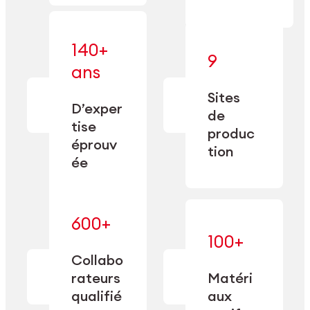
140+
9
— alliant une
ans
— une
spécialisation
fabrication
approfondie
Sites
de
à une
D’exper
précision
de
capacité de
tise
depuis
produc
double
1885.
éprouv
sourcing.
tion
ée
600+
— maîtrisés
100+
— une
et adaptés
expertise
Collabo
aux
transformée
rateurs
Matéri
exigences
en
spécifiques
qualifié
aux
performance
de chaque