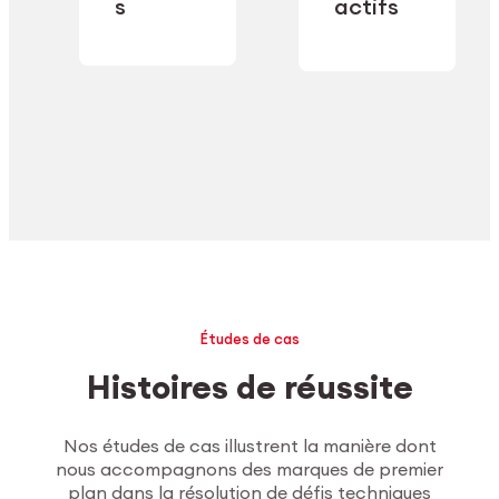
industrielle.
s
actifs
secteur.
Explorer l’usinage
Études de cas
Histoires de réussite
Nos études de cas illustrent la manière dont
nous accompagnons des marques de premier
plan dans la résolution de défis techniques