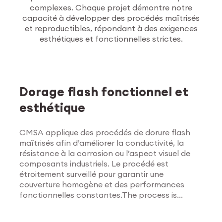
complexes. Chaque projet démontre notre
capacité à développer des procédés maîtrisés
et reproductibles, répondant à des exigences
esthétiques et fonctionnelles strictes.
Traitements de
surface
Dorage flash fonctionnel et
esthétique
CMSA applique des procédés de dorure flash
maîtrisés afin d’améliorer la conductivité, la
résistance à la corrosion ou l’aspect visuel de
composants industriels. Le procédé est
étroitement surveillé pour garantir une
couverture homogène et des performances
fonctionnelles constantes.The process is
Explorer les traitements
tightly monitored to ensure uniform coverage
de surface
and consistent functional results.