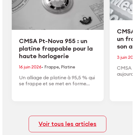
CMSA 
un fr
CMSA Pt-Nova 955 : un
son ac
platine frappable pour la
haute horlogerie
3 juin 20
·
16 juin 2026
Frappe
,
Platine
CMSA H
aujourd
Un alliage de platine à 95,5 % qui
de son a
se frappe et se met en forme
conform
comme un or à haut titre, avec la
approuv
densité, la couleur blanche et la
général
finition du vrai platine.
Voir tous les articles