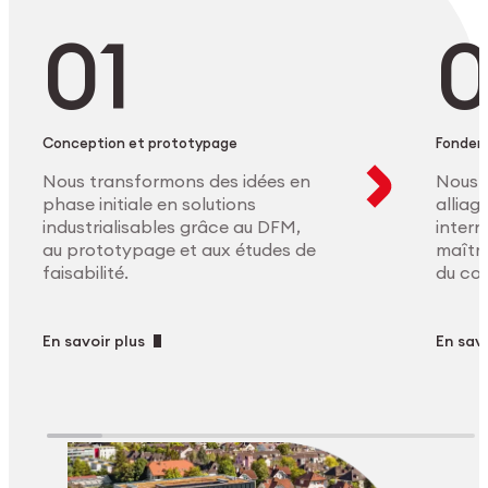
Conception et prototypage
Fonder
Nous transformons des idées en
Nous 
phase initiale en solutions
allia
industrialisables grâce au DFM,
intern
au prototypage et aux études de
maîtri
faisabilité.
du co
En savoir plus
En savo