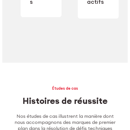
industrielle.
s
actifs
secteur.
Explorer l’usinage
Études de cas
Histoires de réussite
Nos études de cas illustrent la manière dont
nous accompagnons des marques de premier
plan dans la résolution de défis techniques