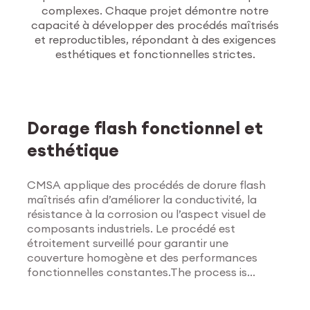
complexes. Chaque projet démontre notre
capacité à développer des procédés maîtrisés
et reproductibles, répondant à des exigences
esthétiques et fonctionnelles strictes.
Traitements de
surface
Dorage flash fonctionnel et
esthétique
CMSA applique des procédés de dorure flash
maîtrisés afin d’améliorer la conductivité, la
résistance à la corrosion ou l’aspect visuel de
composants industriels. Le procédé est
étroitement surveillé pour garantir une
couverture homogène et des performances
fonctionnelles constantes.The process is
Explorer les traitements
tightly monitored to ensure uniform coverage
de surface
and consistent functional results.