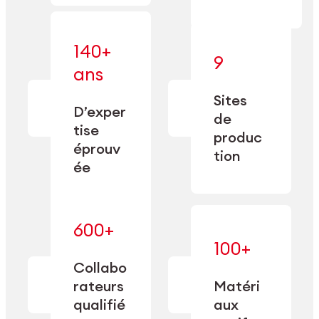
140+
9
— alliant une
ans
— une
spécialisation
fabrication
approfondie
Sites
de
à une
D’exper
précision
de
capacité de
tise
depuis
produc
double
1885.
éprouv
sourcing.
tion
ée
600+
— maîtrisés
100+
— une
et adaptés
expertise
Collabo
aux
transformée
rateurs
Matéri
exigences
en
spécifiques
qualifié
aux
performance
de chaque