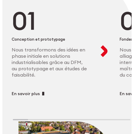
Conception et prototypage
Fonder
Nous transformons des idées en
Nous 
phase initiale en solutions
allia
industrialisables grâce au DFM,
intern
au prototypage et aux études de
maîtri
faisabilité.
du co
En savoir plus
En savo