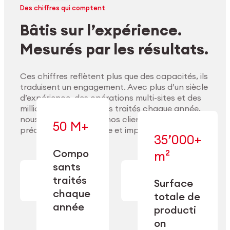
Des chiffres qui comptent
Bâtis sur l’expérience.
Mesurés par les résultats.
Ces chiffres reflètent plus que des capacités, ils
traduisent un engagement. Avec plus d’un siècle
d’expérience, des opérations multi-sites et des
millions de composants traités chaque année,
nous accompagnons nos clients pour délivrer
50 M+
précision, performance et impact durable.
35’000+
Compo
m²
— conçue pour
sants
— en usinage,
l’industrialisation
Explorer les matériaux
finition,
à l’échelle, la
traités
Surface
nettoyage et
précision et la
chaque
totale de
conditionnement.
flexibilité
année
opérationnelle.
producti
on