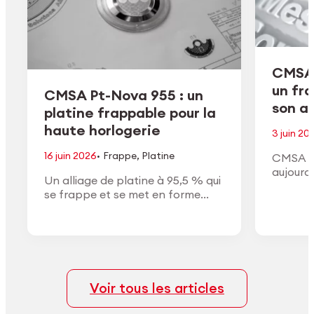
CMSA 
un fr
CMSA Pt-Nova 955 : un
son ac
platine frappable pour la
haute horlogerie
3 juin 20
·
16 juin 2026
Frappe
,
Platine
CMSA H
aujourd
Un alliage de platine à 95,5 % qui
de son a
se frappe et se met en forme
conform
comme un or à haut titre, avec la
approuv
densité, la couleur blanche et la
général
finition du vrai platine.
Voir tous les articles