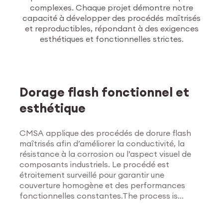
complexes. Chaque projet démontre notre
capacité à développer des procédés maîtrisés
et reproductibles, répondant à des exigences
esthétiques et fonctionnelles strictes.
Traitements de
surface
Dorage flash fonctionnel et
esthétique
CMSA applique des procédés de dorure flash
maîtrisés afin d’améliorer la conductivité, la
résistance à la corrosion ou l’aspect visuel de
composants industriels. Le procédé est
étroitement surveillé pour garantir une
couverture homogène et des performances
fonctionnelles constantes.The process is
Explorer les traitements
tightly monitored to ensure uniform coverage
de surface
and consistent functional results.