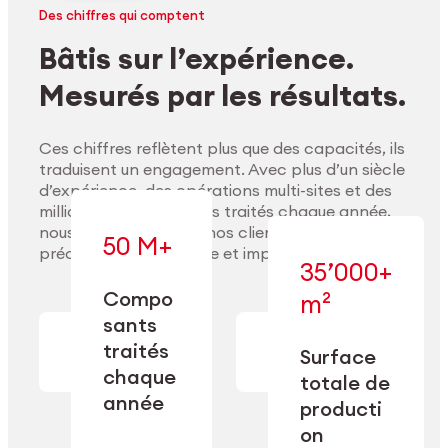
Des chiffres qui comptent
Bâtis sur l’expérience.
Mesurés par les résultats.
Ces chiffres reflètent plus que des capacités, ils
traduisent un engagement. Avec plus d’un siècle
d’expérience, des opérations multi-sites et des
millions de composants traités chaque année,
nous accompagnons nos clients pour délivrer
50 M+
précision, performance et impact durable.
35’000+
Compo
m²
— conçue pour
sants
— en usinage,
l’industrialisation
Explorer les matériaux
finition,
à l’échelle, la
traités
Surface
nettoyage et
précision et la
chaque
totale de
conditionnement.
flexibilité
année
opérationnelle.
producti
on