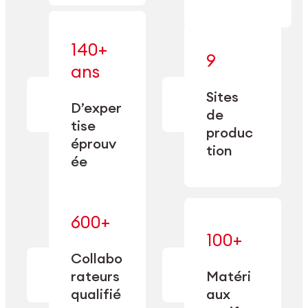
140+
9
— alliant une
ans
— une
spécialisation
fabrication
approfondie
Sites
de
à une
D’exper
précision
de
capacité de
tise
depuis
produc
double
1885.
éprouv
sourcing.
tion
ée
600+
— maîtrisés
100+
— une
et adaptés
expertise
Collabo
aux
transformée
rateurs
Matéri
exigences
en
spécifiques
qualifié
aux
performance
de chaque