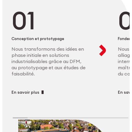
Conception et prototypage
Fonder
Nous transformons des idées en
Nous 
phase initiale en solutions
allia
industrialisables grâce au DFM,
intern
au prototypage et aux études de
maîtri
faisabilité.
du co
En savoir plus
En savo