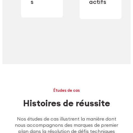
industrielle.
s
actifs
secteur.
Explorer l’usinage
Études de cas
Histoires de réussite
Nos études de cas illustrent la manière dont
nous accompagnons des marques de premier
plan dans la résolution de défis techniques