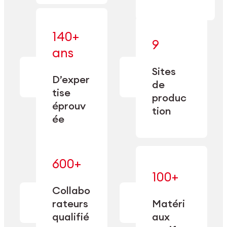
140+
9
— alliant une
ans
— une
spécialisation
fabrication
approfondie
Sites
de
à une
D’exper
précision
de
capacité de
tise
depuis
produc
double
1885.
éprouv
sourcing.
tion
ée
600+
— maîtrisés
100+
— une
et adaptés
expertise
Collabo
aux
transformée
rateurs
Matéri
exigences
en
spécifiques
qualifié
aux
performance
de chaque