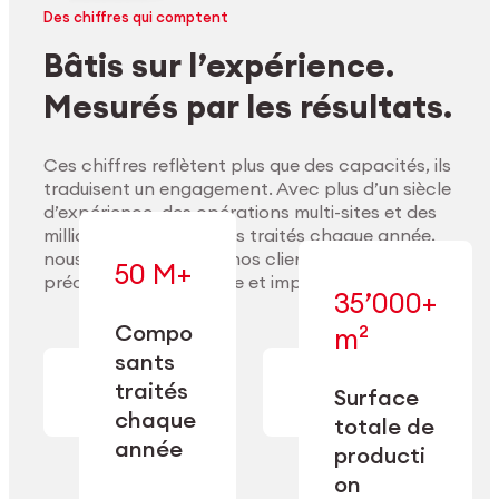
Des chiffres qui comptent
Bâtis sur l’expérience.
Mesurés par les résultats.
Ces chiffres reflètent plus que des capacités, ils
traduisent un engagement. Avec plus d’un siècle
d’expérience, des opérations multi-sites et des
millions de composants traités chaque année,
nous accompagnons nos clients pour délivrer
50 M+
précision, performance et impact durable.
35’000+
Compo
m²
— conçue pour
sants
— en usinage,
l’industrialisation
Explorer les matériaux
finition,
à l’échelle, la
traités
Surface
nettoyage et
précision et la
chaque
totale de
conditionnement.
flexibilité
année
opérationnelle.
producti
on