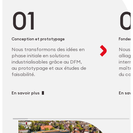
Conception et prototypage
Fonder
Nous transformons des idées en
Nous 
phase initiale en solutions
allia
industrialisables grâce au DFM,
intern
au prototypage et aux études de
maîtri
faisabilité.
du co
En savoir plus
En savo