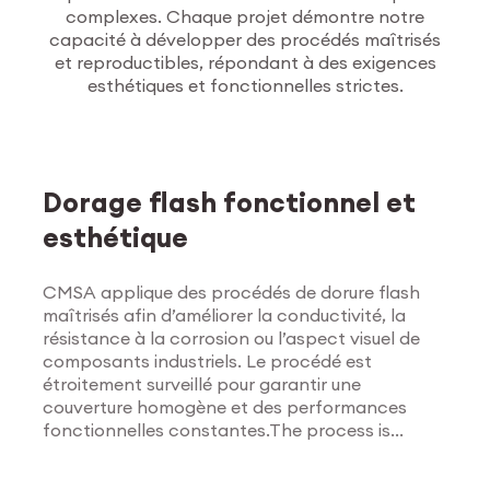
complexes. Chaque projet démontre notre
capacité à développer des procédés maîtrisés
et reproductibles, répondant à des exigences
esthétiques et fonctionnelles strictes.
Traitements de
surface
Dorage flash fonctionnel et
esthétique
CMSA applique des procédés de dorure flash
maîtrisés afin d’améliorer la conductivité, la
résistance à la corrosion ou l’aspect visuel de
composants industriels. Le procédé est
étroitement surveillé pour garantir une
couverture homogène et des performances
fonctionnelles constantes.The process is
Explorer les traitements
tightly monitored to ensure uniform coverage
de surface
and consistent functional results.