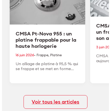
CMSA 
un fr
CMSA Pt-Nova 955 : un
son ac
platine frappable pour la
haute horlogerie
3 juin 20
·
16 juin 2026
Frappe
,
Platine
CMSA H
aujourd
Un alliage de platine à 95,5 % qui
de son a
se frappe et se met en forme
conform
comme un or à haut titre, avec la
approuv
densité, la couleur blanche et la
général
finition du vrai platine.
Voir tous les articles