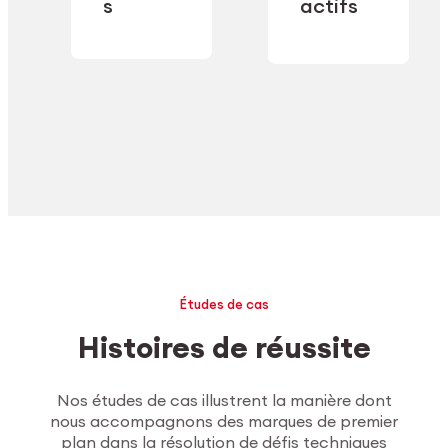
industrielle.
s
actifs
secteur.
Explorer l’usinage
Études de cas
Histoires de réussite
Nos études de cas illustrent la manière dont
nous accompagnons des marques de premier
plan dans la résolution de défis techniques