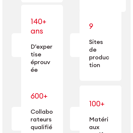
140+
9
— alliant une
ans
— une
spécialisation
fabrication
approfondie
Sites
de
à une
D’exper
précision
de
capacité de
tise
depuis
produc
double
1885.
éprouv
sourcing.
tion
ée
600+
— maîtrisés
100+
— une
et adaptés
expertise
Collabo
aux
transformée
rateurs
Matéri
exigences
en
spécifiques
qualifié
aux
performance
de chaque