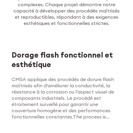
complexes. Chaque projet démontre notre
capacité à développer des procédés maîtrisés
et reproductibles, répondant à des exigences
esthétiques et fonctionnelles strictes.
Traitements de
surface
Dorage flash fonctionnel et
esthétique
CMSA applique des procédés de dorure flash
maîtrisés afin d’améliorer la conductivité, la
résistance à la corrosion ou l’aspect visuel de
composants industriels. Le procédé est
étroitement surveillé pour garantir une
couverture homogène et des performances
fonctionnelles constantes.The process is
Explorer les traitements
tightly monitored to ensure uniform coverage
de surface
and consistent functional results.