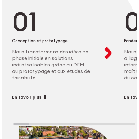
Conception et prototypage
Fonder
Nous transformons des idées en
Nous 
phase initiale en solutions
allia
industrialisables grâce au DFM,
intern
au prototypage et aux études de
maîtri
faisabilité.
du co
En savoir plus
En savo