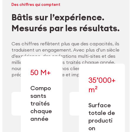
Des chiffres qui comptent
Bâtis sur l’expérience.
Mesurés par les résultats.
Ces chiffres reflètent plus que des capacités, ils
traduisent un engagement. Avec plus d’un siècle
d’expérience, des opérations multi-sites et des
millions de composants traités chaque année,
nous accompagnons nos clients pour délivrer
50 M+
précision, performance et impact durable.
35’000+
Compo
m²
— conçue pour
sants
— en usinage,
l’industrialisation
Explorer les matériaux
finition,
à l’échelle, la
traités
Surface
nettoyage et
précision et la
chaque
totale de
conditionnement.
flexibilité
année
opérationnelle.
producti
on