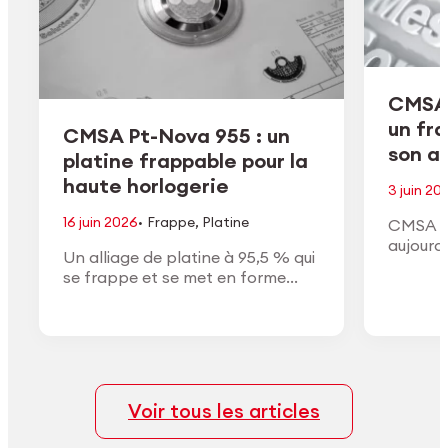
CMSA 
un fr
CMSA Pt-Nova 955 : un
son ac
platine frappable pour la
haute horlogerie
3 juin 20
·
16 juin 2026
Frappe
,
Platine
CMSA H
aujourd
Un alliage de platine à 95,5 % qui
de son a
se frappe et se met en forme
conform
comme un or à haut titre, avec la
approuv
densité, la couleur blanche et la
général
finition du vrai platine.
Voir tous les articles