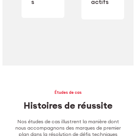
industrielle.
s
actifs
secteur.
Explorer l’usinage
Études de cas
Histoires de réussite
Nos études de cas illustrent la manière dont
nous accompagnons des marques de premier
plan dans la résolution de défis techniques