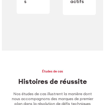
industrielle.
s
actifs
secteur.
Explorer l’usinage
Études de cas
Histoires de réussite
Nos études de cas illustrent la manière dont
nous accompagnons des marques de premier
plan dans la résolution de défis techniques