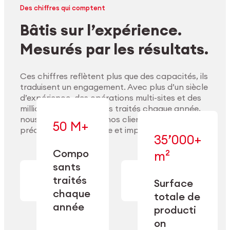
Des chiffres qui comptent
Bâtis sur l’expérience.
Mesurés par les résultats.
Ces chiffres reflètent plus que des capacités, ils
traduisent un engagement. Avec plus d’un siècle
d’expérience, des opérations multi-sites et des
millions de composants traités chaque année,
nous accompagnons nos clients pour délivrer
50 M+
précision, performance et impact durable.
35’000+
Compo
m²
— conçue pour
sants
— en usinage,
l’industrialisation
Explorer les matériaux
finition,
à l’échelle, la
traités
Surface
nettoyage et
précision et la
chaque
totale de
conditionnement.
flexibilité
année
opérationnelle.
producti
on