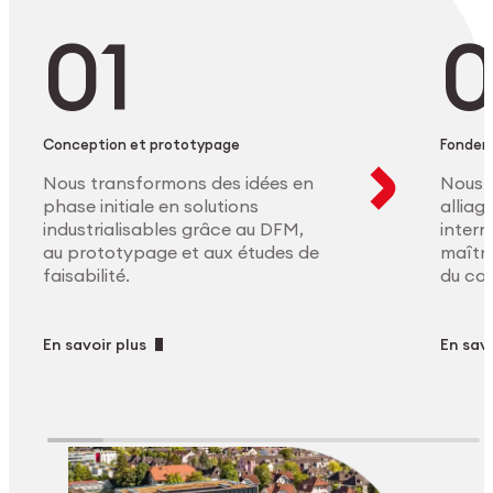
Conception et prototypage
Fonder
Nous transformons des idées en
Nous 
phase initiale en solutions
allia
industrialisables grâce au DFM,
intern
au prototypage et aux études de
maîtri
faisabilité.
du co
En savoir plus
En savo