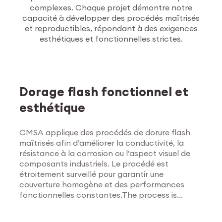
complexes. Chaque projet démontre notre
capacité à développer des procédés maîtrisés
et reproductibles, répondant à des exigences
esthétiques et fonctionnelles strictes.
Traitements de
surface
Dorage flash fonctionnel et
esthétique
CMSA applique des procédés de dorure flash
maîtrisés afin d’améliorer la conductivité, la
résistance à la corrosion ou l’aspect visuel de
composants industriels. Le procédé est
étroitement surveillé pour garantir une
couverture homogène et des performances
fonctionnelles constantes.The process is
Explorer les traitements
tightly monitored to ensure uniform coverage
de surface
and consistent functional results.