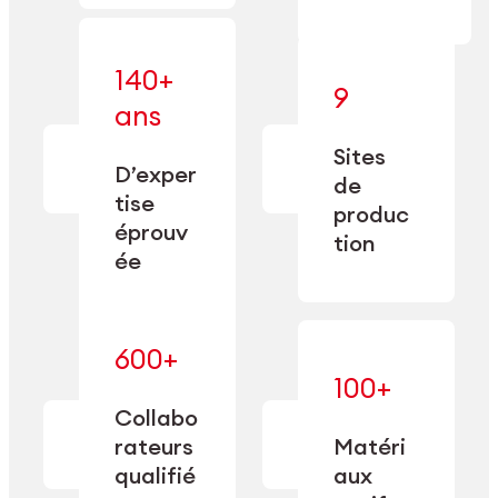
140+
9
— alliant une
ans
— une
spécialisation
fabrication
approfondie
Sites
de
à une
D’exper
précision
de
capacité de
tise
depuis
produc
double
1885.
éprouv
sourcing.
tion
ée
600+
— maîtrisés
100+
— une
et adaptés
expertise
Collabo
aux
transformée
rateurs
Matéri
exigences
en
spécifiques
qualifié
aux
performance
de chaque