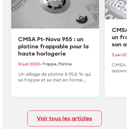
CMSA 
un fr
CMSA Pt-Nova 955 : un
son ac
platine frappable pour la
haute horlogerie
3 juin 20
·
16 juin 2026
Frappe
,
Platine
CMSA H
aujourd
Un alliage de platine à 95,5 % qui
de son a
se frappe et se met en forme
conform
comme un or à haut titre, avec la
approuv
densité, la couleur blanche et la
général
finition du vrai platine.
Voir tous les articles