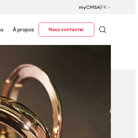
myCMSA
FR
ns
À propos
Nous contacter
FR