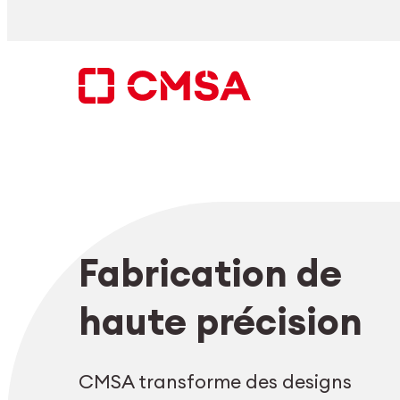
Aller
au
contenu
Rechercher
Fabrication de
FR
haute précision
CMSA transforme des designs