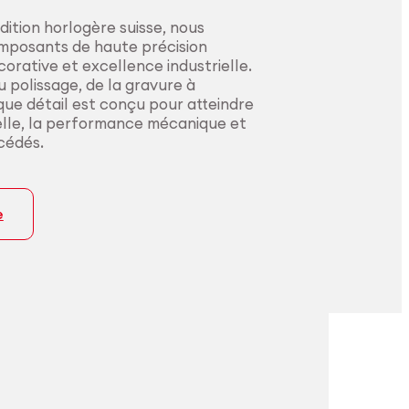
dition horlogère suisse, nous
mposants de haute précision
corative et excellence industrielle.
 polissage, de la gravure à
ue détail est conçu pour atteindre
elle, la performance mécanique et
océdés.
e
ielles
ion certifiée pour
sion constante
cations médicales.
ecteurs les plus
.
s les innovateurs du secteur
fabrication de bout en bout, du