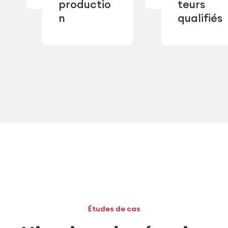
productio
teurs
performan
double
industriel
n
qualifiés
sourcing.
Études de cas