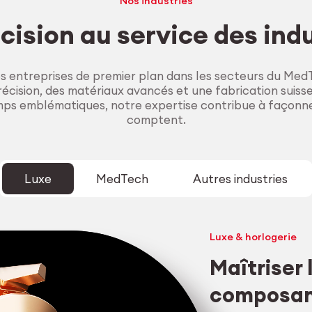
Nos industries
cision au service des ind
entreprises de premier plan dans les secteurs du MedT
cision, des matériaux avancés et une fabrication suiss
ps emblématiques, notre expertise contribue à façonne
comptent.
Luxe
MedTech
Autres industries
Luxe & horlogerie
Maîtriser
composant