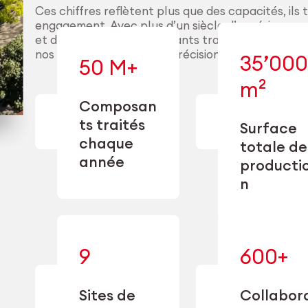
Ces chiffres reflètent plus que des capacités, ils 
engagement. Avec plus d’un siècle d’expérience, d
et des millions de composants traités chaque a
nos clients pour délivrer précision, performance 
35’000
50 M+
m²
— conçue
— en usinage,
l’industriali
Composan
finition,
à l’échel
ts traités
Surface
nettoyage et
précision 
chaque
conditionnement.
flexi
totale de
opérationn
année
producti
n
— alliant une
9
600+
— u
spécialisation
experti
approfondie
transform
à une
Sites de
Collabor
capacité de