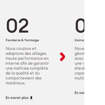
 les industriels dans des
lliages au conditionnement en
cision, la performance des
 procédés certifiés et nos
onformité sont non négociables. De
dulaires garantissent des
ue à l’aéronautique, nous
e précision, industrialisables et
helle des pièces hautement
ences cliniques les plus strictes.
ne maîtrise complète des
edTech
Fonderie & formage
Usinage
strie
Nous coulons et
Nous réalisons 
adaptons des alliages
géométries com
haute performance en
avec une précisi
interne afin de garantir
une répétabilité
une maîtrise complète
élevées grâce à
de la qualité et du
capacités CNC 
comportement des
multi-axes.
matériaux.
En savoir plus
En savoir plus