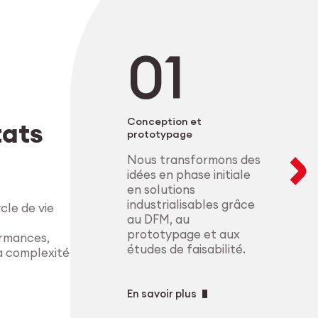
Nous accompagnons
développement d’a
secteurs où la pré
salle blanche. Nos
matériaux et la c
configurations mo
la microélectroniq
composants de haut
produisons à l’éc
conformes aux exig
complexes, avec u
procédés.
Explorer le M
Conception et
tats
prototypage
Explorer l’indu
Nous transformons des
idées en phase initiale
en solutions
industrialisables grâce
le de vie
au DFM, au
prototypage et aux
ormances,
études de faisabilité.
la complexité
En savoir plus