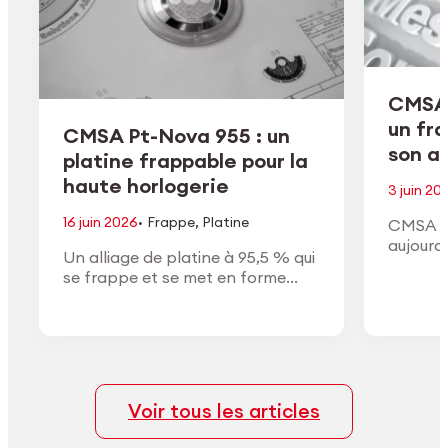
CMSA 
un fr
CMSA Pt-Nova 955 : un
son ac
platine frappable pour la
haute horlogerie
3 juin 20
·
16 juin 2026
Frappe
,
Platine
CMSA H
aujourd
Un alliage de platine à 95,5 % qui
de son a
se frappe et se met en forme
conform
comme un or à haut titre, avec la
approuv
densité, la couleur blanche et la
général
finition du vrai platine.
Voir tous les articles