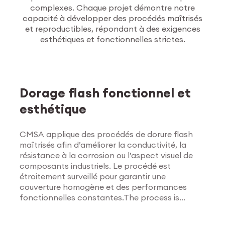
complexes. Chaque projet démontre notre
capacité à développer des procédés maîtrisés
et reproductibles, répondant à des exigences
esthétiques et fonctionnelles strictes.
Traitements de
surface
Dorage flash fonctionnel et
esthétique
CMSA applique des procédés de dorure flash
maîtrisés afin d’améliorer la conductivité, la
résistance à la corrosion ou l’aspect visuel de
composants industriels. Le procédé est
étroitement surveillé pour garantir une
couverture homogène et des performances
fonctionnelles constantes.The process is
Explorer les traitements
tightly monitored to ensure uniform coverage
de surface
and consistent functional results.