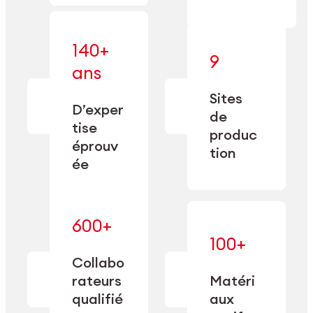
140+
9
— alliant une
ans
— une
spécialisation
fabrication
approfondie
Sites
de
à une
D’exper
précision
de
capacité de
tise
depuis
produc
double
1885.
éprouv
sourcing.
tion
ée
600+
— maîtrisés
100+
— une
et adaptés
expertise
Collabo
aux
transformée
rateurs
Matéri
exigences
en
spécifiques
qualifié
aux
performance
de chaque