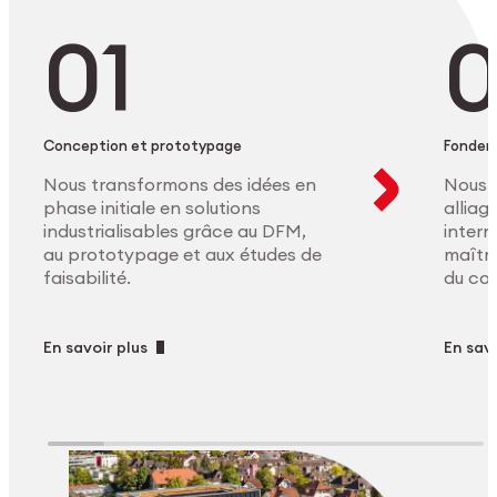
Conception et prototypage
Fonder
Nous transformons des idées en
Nous 
phase initiale en solutions
allia
industrialisables grâce au DFM,
intern
au prototypage et aux études de
maîtri
faisabilité.
du co
En savoir plus
En savo