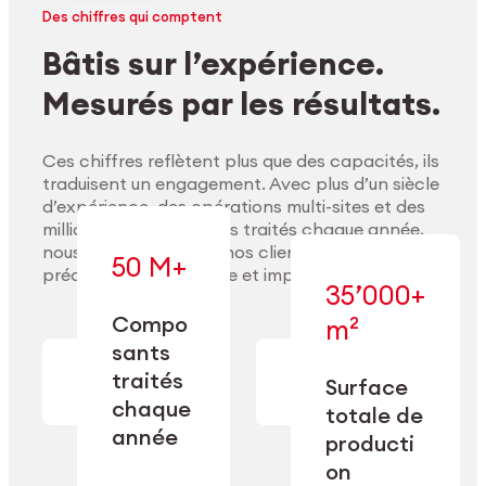
Des chiffres qui comptent
Bâtis sur l’expérience.
Mesurés par les résultats.
Ces chiffres reflètent plus que des capacités, ils
traduisent un engagement. Avec plus d’un siècle
d’expérience, des opérations multi-sites et des
millions de composants traités chaque année,
nous accompagnons nos clients pour délivrer
50 M+
précision, performance et impact durable.
35’000+
Compo
m²
— conçue pour
sants
— en usinage,
l’industrialisation
Explorer les matériaux
finition,
à l’échelle, la
traités
Surface
nettoyage et
précision et la
chaque
totale de
conditionnement.
flexibilité
année
opérationnelle.
producti
on