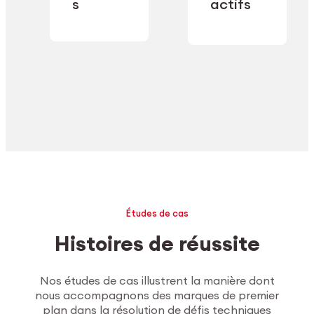
industrielle.
s
actifs
secteur.
Explorer l’usinage
Études de cas
Histoires de réussite
Nos études de cas illustrent la manière dont
nous accompagnons des marques de premier
plan dans la résolution de défis techniques