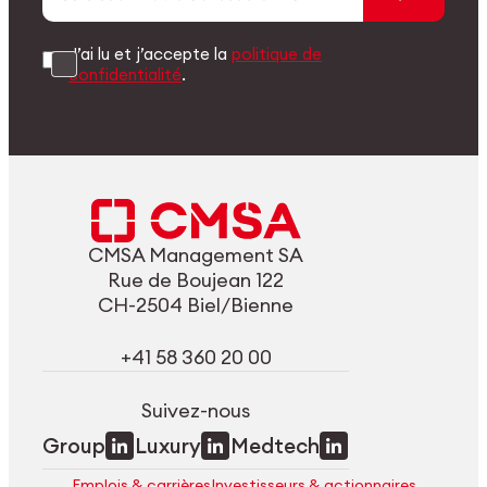
J’ai lu et j’accepte la
politique de
confidentialité
.
CMSA Management SA
Rue de Boujean 122
CH-2504 Biel/Bienne
+41 58 360 20 00
Suivez-nous
Group
Luxury
Medtech
Emplois & carrières
Investisseurs & actionnaires