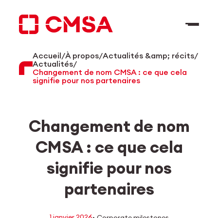
Aller
au
contenu
Accueil
/
À propos
/
Actualités &amp; récits
/
FR
Rechercher
Actualités
/
Changement de nom CMSA : ce que cela
signifie pour nos partenaires
Changement de nom
CMSA : ce que cela
signifie pour nos
partenaires
·
1 janvier 2026
Corporate milestones