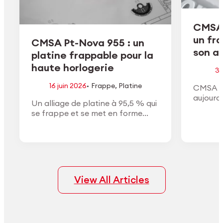
CMSA 
un fr
CMSA Pt-Nova 955 : un
son ac
platine frappable pour la
haute horlogerie
3 
·
16 juin 2026
Frappe
,
Platine
CMSA H
aujourd
Un alliage de platine à 95,5 % qui
de son a
se frappe et se met en forme
conform
comme un or à haut titre, avec la
approuv
densité, la couleur blanche et la
général
finition du vrai platine.
View All Articles