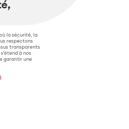
té,
 la sécurité, la
ous respectons
ssus transparents
 s’étend à nos
e garantir une
é