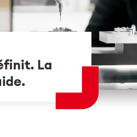
Login employés
myCMSA
finit. La
uide.