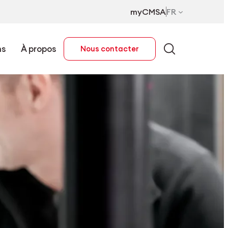
myCMSA
FR
ns
À propos
Nous contacter
FR