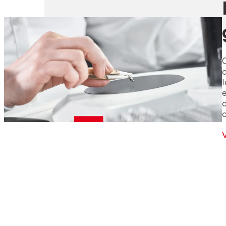
e
c
V