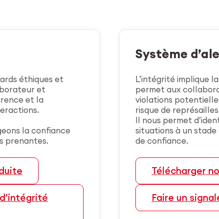
Système d’ale
ards éthiques et
L’intégrité implique 
aborateur et
permet aux collabora
arence et la
violations potentiell
teractions.
risque de représailles
Il nous permet d’ident
geons la confiance
situations à un stade
es prenantes.
de confiance.
duite
Télécharger no
d’intégrité
Faire un signa