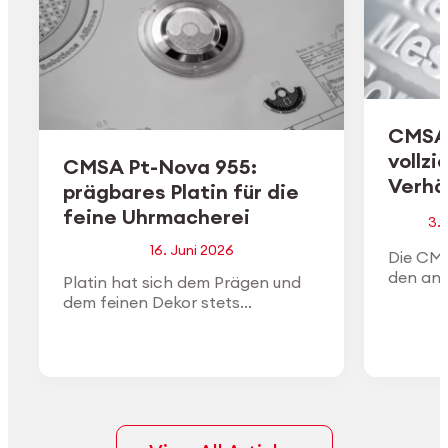
CMSA 
vollzi
CMSA Pt-Nova 955:
Verhäl
prägbares Platin für die
feine Uhrmacherei
3. 
16. Juni 2026
Die CMS
den an 
Platin hat sich dem Prägen und
vom Ma
dem feinen Dekor stets
Aktiensp
widersetzt. CMSA Pt-Nova 955
vollzog
wurde entwickelt, um das zu
ändern: eine Platinlegierung mit
95,5 % Platin, die sich wie
hochkarätiges Gold umformen
lässt und dabei die Dichte, die
weisse Farbe und die