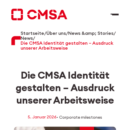
Zum
Inhalt
springen
Startseite
/
Über uns
/
News &amp; Stories
/
DE
Suchen
News
/
Die CMSA Identität gestalten – Ausdruck
unserer Arbeitsweise
Die CMSA Identität
gestalten – Ausdruck
unserer Arbeitsweise
·
5. Januar 2026
Corporate milestones