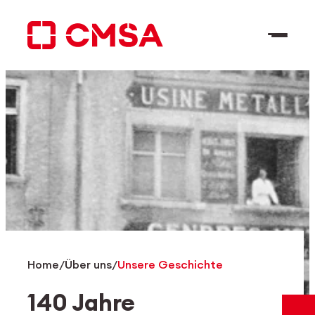
Zum
Inhalt
springen
DE
Suchen
Home
/
Über uns
/
Unsere Geschichte
140 Jahre