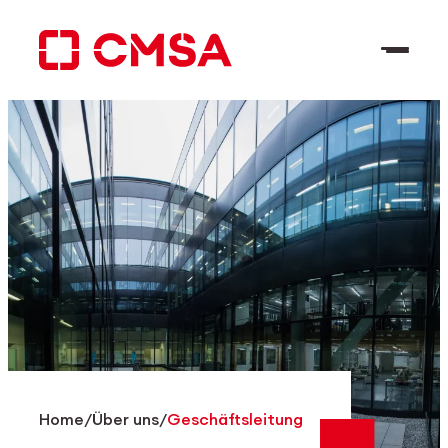
Zum
Inhalt
springen
DE
Suchen
Home
/
Über uns
/
Geschäftsleitung