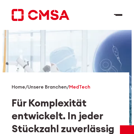
Zum
Inhalt
springen
DE
Suchen
Home
/
Unsere Branchen
/
MedTech
Für Komplexität
entwickelt. In jeder
Stückzahl zuverlässig