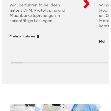
Wir überführen frühe Ideen
Wir gi
mittels DFM, Prototyping und
Hochle
Machbarkeitsprüfungen in
um Qu
serienfähige Lösungen.
Materi
kontro
Mehr erfahren
Mehr e