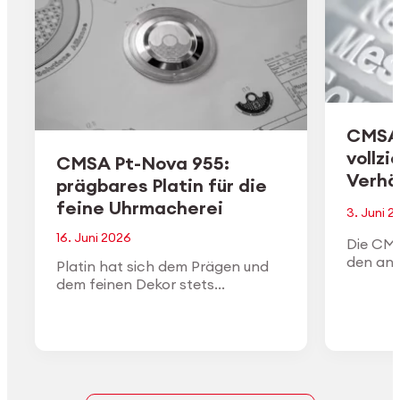
CMSA 
vollzi
CMSA Pt-Nova 955:
Verhäl
prägbares Platin für die
feine Uhrmacherei
3. Juni 2
16. Juni 2026
Die CMS
den an 
Platin hat sich dem Prägen und
vom Ma
dem feinen Dekor stets
Aktiensp
widersetzt. CMSA Pt-Nova 955
vollzog
wurde entwickelt, um das zu
ändern: eine Platinlegierung mit
95,5 % Platin, die sich wie
hochkarätiges Gold umformen
lässt und dabei die Dichte, die